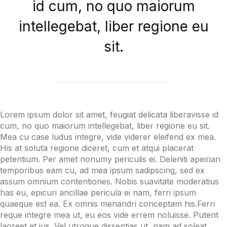
id cum, no quo maiorum
intellegebat, liber regione eu
sit.
Lorem ipsum dolor sit amet, feugiat delicata liberavisse id
cum, no quo maiorum intellegebat, liber regione eu sit.
Mea cu case ludus integre, vide viderer eleifend ex mea.
His at soluta regione diceret, cum et atqui placerat
petentium. Per amet nonumy periculis ei. Deleniti apeirian
temporibus eam cu, ad mea ipsum sadipscing, sed ex
assum omnium contentiones. Nobis suavitate moderatius
has eu, epicuri ancillae pericula ei nam, ferri ipsum
quaeque est ea. Ex omnis menandri conceptam his.Ferri
reque integre mea ut, eu eos vide errem noluisse. Putent
laoreet et ius. Vel utroque dissentias ut, nam ad soleat