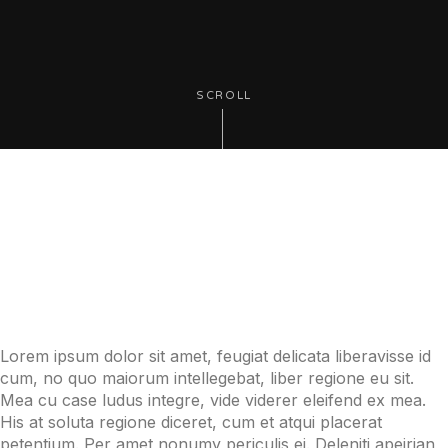
SCROLL
Lorem ipsum dolor sit amet, feugiat delicata liberavisse id
cum, no quo maiorum intellegebat, liber regione eu sit.
Mea cu case ludus integre, vide viderer eleifend ex mea.
His at soluta regione diceret, cum et atqui placerat
petentium. Per amet nonumy periculis ei. Deleniti apeirian