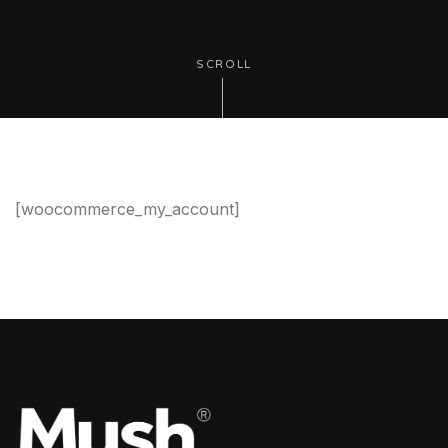
SCROLL
[woocommerce_my_account]